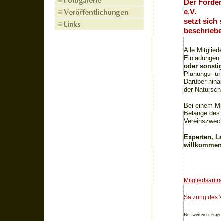
Der Förder
e.V.
setzt sich
beschriebe
Alle Mitglie
Einladungen
oder sonst
Planungs- un
Darüber hina
der Natursc
Bei einem Mi
Belange des 
Vereinszweck
Experten, La
willkommen
Mitgliedsantr
Satzung des 
Bei weiteren Frage