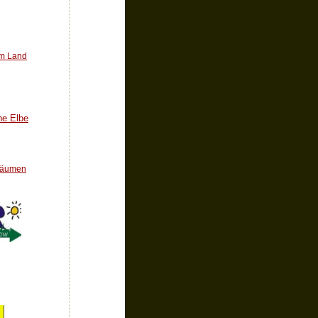
im Land
che Elbe
 Bäumen