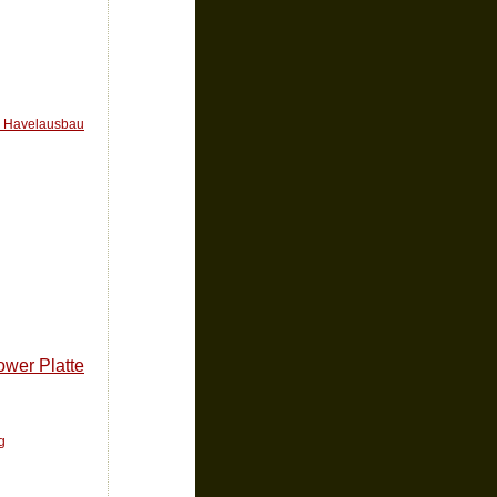
n Havelausbau
ower Platte
g