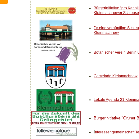
Bürgerinitiative "pro Kanal
Kleinmachnower Schleuse
für eine vernünftige Schle
Kleinmachnow
Botanischer Verein Berlin
Gemeinde Kleinmachnow
Lokale Agenda 21 Kleinm
Bürgerinitiative "Grüner
I
nteressengemeinschaft T