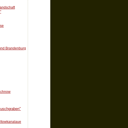
landschaft
"
use
 und Brandenburg
achnow
 Buschgraben"
eltowkanalaue