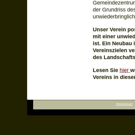
Gemeindezentrums
der Grundriss de
unwiederbringlich
Unser Verein pos
mit einer unwie
ist.
Ein Neubau i
Vereins­zielen v
des Landschaft
Lesen Sie
hier
w
Vereins in diese
Impressum