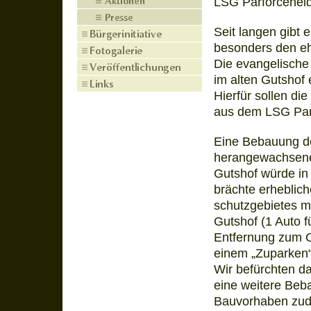
LSG Parforcehei
Seit langen gibt 
besonders den eh
Die evangelische
im alten Gutshof
Hierfür sollen d
aus dem LSG Parf
Eine Bebauung de
herangewachsene
Gutshof würde in
brächte erheblic
schutzgebietes mi
Gutshof (1 Auto f
Entfernung zum O
einem „Zuparken“
Wir befürchten d
eine weitere Beb
Bauvorhaben zude